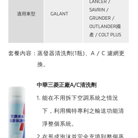
LANCER /
SAVRIN /
適
用
車
型
GALANT
GRUNDER /
OUTLANDER國
產 / COLT PLUS
套餐內容：
蒸發器清洗劑(1瓶)、A / C 濾網更
換。
中華三菱正廠A/C清洗劑
1.
能在不用拆下空調系統之情況
下，利用獨特專利之輸送功能清
淨整個系統。
2.
在形成泡沫並完全充填到整個蒸