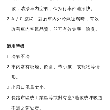
敏，清淨車內空氣，保持行車舒適涼快。
2.
A / C 濾網，對於車內外冷氣循環時，有效
改善車內空氣品質，並可有效集塵、除臭。
適用時機
1.
冷氣不冷
2.
車內常有吸煙、飲食、帶小孩、或寵物等情
形。
2.
出風口風量太小。
2.
長跑市區或工業區等或對有塵?過敏或呼吸道
不適之駕駛者。