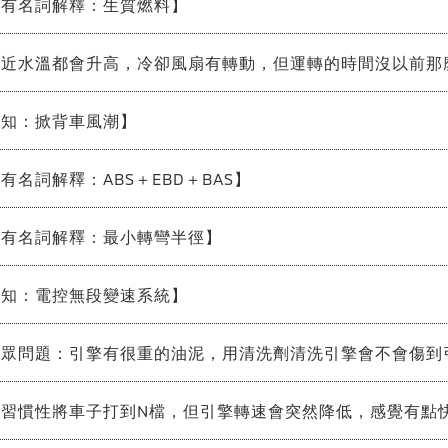
專有名詞解釋：生質燃料】
最近水溫都會升高，冷卻風扇有轉動，但運轉的時間沒以前那
新知：掀背車風潮】
有名詞解釋：ABS＋EBD＋BAS】
專有名詞解釋：最小轉彎半徑】
新知：電控無段變速系統】
聽眾問題：引擎有很重的油泥，用清洗劑清洗引擎會不會傷到
時習慣性將車子打到N檔，但引擎轉速會突然降低，感覺有點