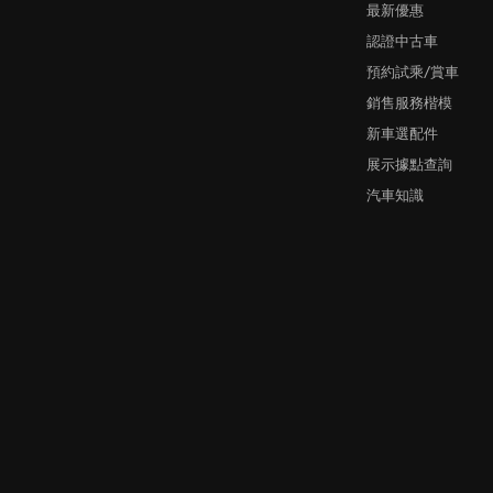
最新優惠
認證中古車
預約試乘/賞車
銷售服務楷模
新車選配件
展示據點查詢
汽車知識