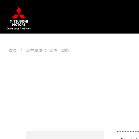
【汽車專有名詞解釋：生質燃料】
首頁
車主服務
車博士專區