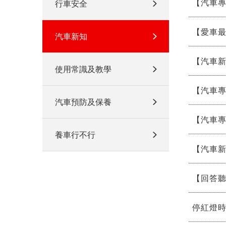
【汽車
行車安全
【愛車
汽車新知
【汽車
使用常識及教學
【汽車專
汽車預防及保養
【汽車
養車行不行
【汽車
【回答
停紅燈