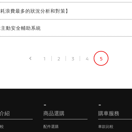
油耗浪費最多的狀況分析和對策】
ist主動安全輔助系統
1
2
3
4
5
介紹
商品選購
購車服務
較
配件選購
車款比較