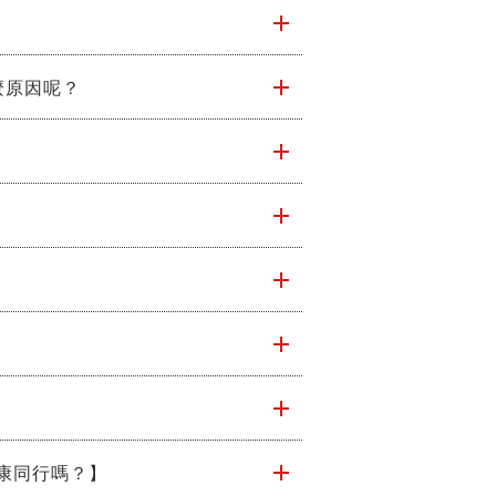
麼原因呢？
康同行嗎？】