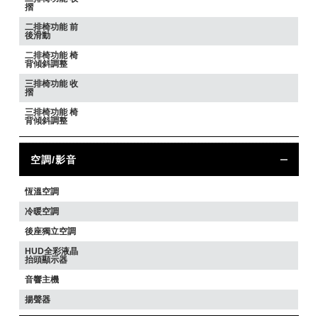
摺
二排椅功能 前
後滑動
二排椅功能 椅
背傾斜調整
三排椅功能 收
摺
三排椅功能 椅
背傾斜調整
空調/影音
恆溫空調
冷暖空調
後座獨立空調
HUD全彩液晶
抬頭顯示器
音響主機
揚聲器