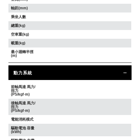
軸距(mm)
乘坐人數
總重(kg)
空車重(kg)
載重(kg)
最小迴轉半徑
(m)
動力系統
前軸馬達 馬力/
扭力
(PS/kgf·m)
後軸馬達 馬力/
扭力
(PS/kgf·m)
電能消耗模式
驅動電池 容量
(kWh)