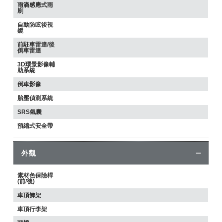
雨滴感應式雨
刷
自動防眩後視
鏡
前駐車雷達/後
倒車雷達
3D環景影像輔
助系統
倒車影像
胎壓偵測系統
SRS氣囊
預縮式安全帶
外觀
素材色保險桿
(前/後)
車頂飾架
車頂行李架