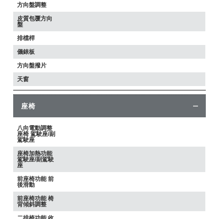
方向盤調整
皮質包覆方向
盤
排檔桿
儀錶板
方向盤撥片
天窗
座椅
八向電動調整
座椅 駕駛座/副
駕駛座
座椅加熱功能
駕駛座/副駕駛
座
前座椅功能 前
後滑動
前座椅功能 椅
背傾斜調整
二排椅功能 收