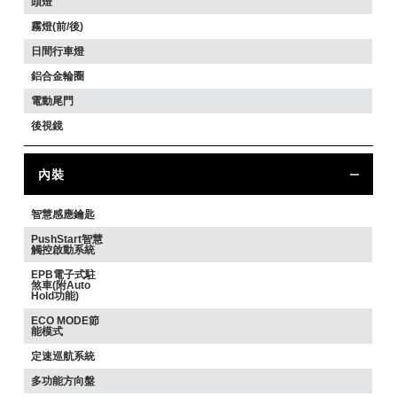
頭燈
霧燈(前/後)
日間行車燈
鋁合金輪圈
電動尾門
後視鏡
內裝
智慧感應鑰匙
PushStart智慧
觸控啟動系統
EPB電子式駐
煞車(附Auto
Hold功能)
ECO MODE節
能模式
定速巡航系統
多功能方向盤