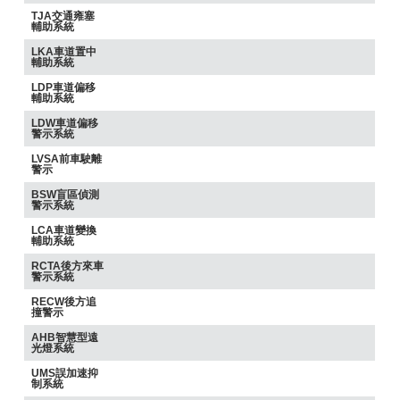
TJA交通雍塞
輔助系統
LKA車道置中
輔助系統
LDP車道偏移
輔助系統
LDW車道偏移
警示系統
LVSA前車駛離
警示
BSW盲區偵測
警示系統
LCA車道變換
輔助系統
RCTA後方來車
警示系統
RECW後方追
撞警示
AHB智慧型遠
光燈系統
UMS誤加速抑
制系統