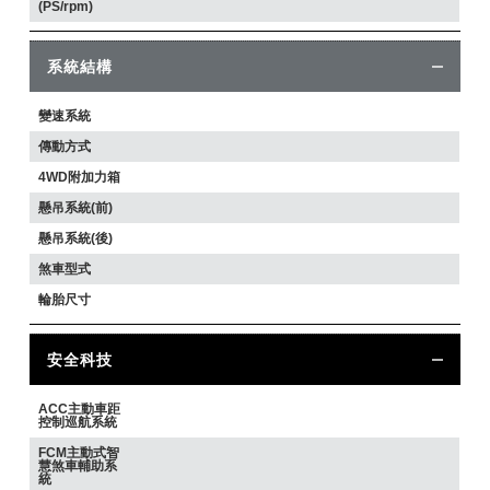
(PS/rpm)
系統結構
變速系統
傳動方式
4WD附加力箱
懸吊系統(前)
懸吊系統(後)
煞車型式
輪胎尺寸
安全科技
ACC主動車距
控制巡航系統
FCM主動式智
慧煞車輔助系
統