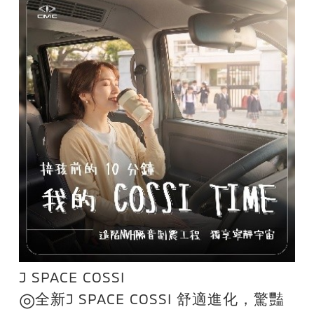
活動並完成試乘送限量臺南祀典大天
后宮聯名過爐御守，送完為止。
J SPACE COSSI
◎
全新J SPACE COSSI 舒適進化，驚豔