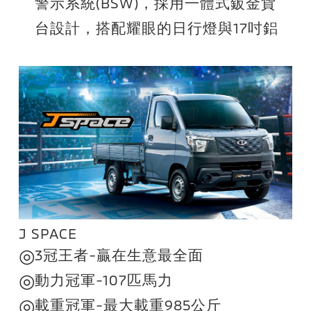
警示系統(BSW)，採用一體式鈑金貨
台設計，搭配耀眼的日行燈與17吋鋁
合金輪圈，舒適性、安全性、專業質
感大升級！專屬「青松綠」車色，增
添商場活力色彩，表現更多彩多姿！
J SPACE
◎
3冠王者-贏在生意最全面
◎
動力冠軍-107匹馬力
◎
載重冠軍-最大載重985公斤