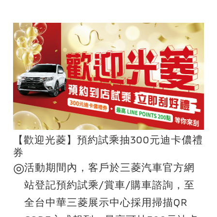
【歡迎光菱】預約試乘抽300元迪卡儂禮
券
◎
活動期間內，客戶於三菱汽車官方網
站登記預約試乘/賞車/購車諮詢，至
全台中華三菱展示中心採用掃描QR