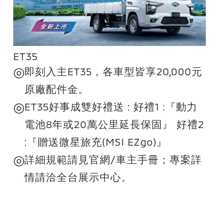
ET35
◎
即刻入主ET35，各車型皆享20,000元
原廠配件金。
◎
ET35好事成雙好禮送 : 好禮1 :『動力
電池8年或20萬公里延長保固』 好禮2
:『贈送微星旅充(MSI EZgo)』
◎
詳細規範請見官網/車主手冊；專案詳
情請洽全台展示中心。