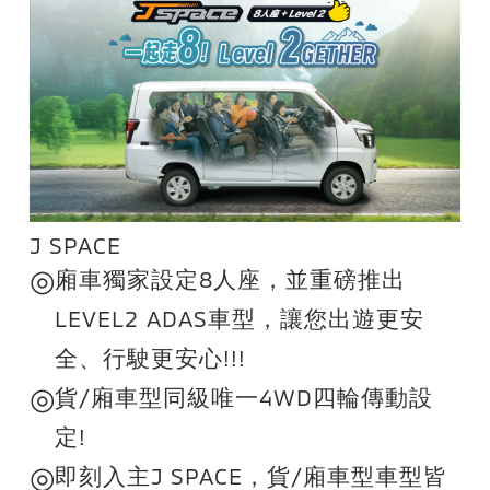
J SPACE
◎
廂車獨家設定8人座，並重磅推出
LEVEL2 ADAS車型，讓您出遊更安
全、行駛更安心!!!
◎
貨/廂車型同級唯一4WD四輪傳動設
定!
◎
即刻入主J SPACE，貨/廂車型車型皆