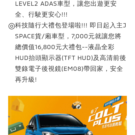
LEVEL2 ADAS車型，讓您出遊更安
全、行駛更安心!!!
◎
科技隨行大禮包登場啦!!! 即日起入主J
SPACE貨/廂車型，7,000元就讓您將
總價值16,800元大禮包~~液晶全彩
HUD抬頭顯示器(TFT HUD)及高清前後
雙錄電子後視鏡(EM08)帶回家，安全
再升級!