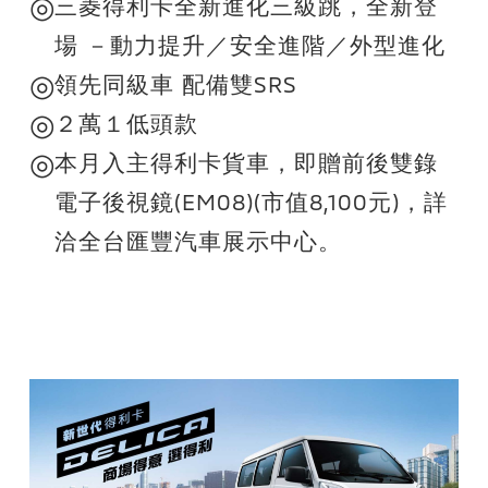
◎
三菱得利卡全新進化三級跳，全新登
場 －動力提升／安全進階／外型進化
◎
領先同級車 配備雙SRS
◎
２萬１低頭款
◎
本月入主得利卡貨車，即贈前後雙錄
電子後視鏡(EM08)(市值8,100元)，詳
洽全台匯豐汽車展示中心。