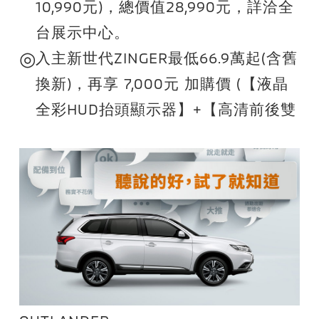
10,990元)，總價值28,990元，詳洽全
台展示中心。
◎
入主新世代ZINGER最低66.9萬起(含舊
換新)，再享 7,000元 加購價 (【液晶
全彩HUD抬頭顯示器】+【高清前後雙
錄電子後視鏡】，總價值16,500元) 科
技隨行大禮包組合，提升日常使用便
利，安全再升級!