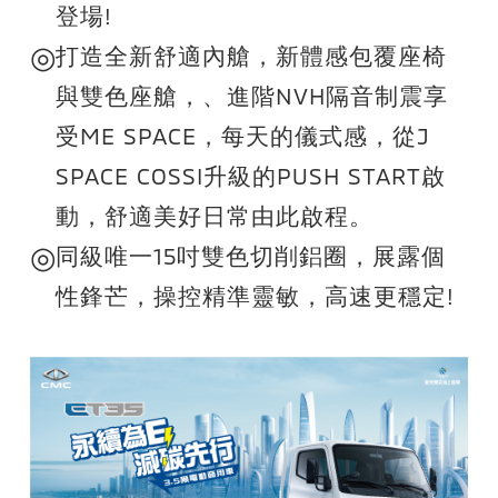
登場!
◎
打造全新舒適內艙，新體感包覆座椅
與雙色座艙，、進階NVH隔音制震享
受ME SPACE，每天的儀式感，從J
SPACE COSSI升級的PUSH START啟
動，舒適美好日常由此啟程。
◎
同級唯一15吋雙色切削鋁圈，展露個
性鋒芒，操控精準靈敏，高速更穩定!