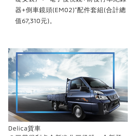
器+倒車鏡頭(EM02)”配件套組(合計總
值67,310元)。
Delica貨車