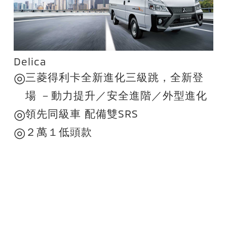
Delica
◎
三菱得利卡全新進化三級跳，全新登
場 －動力提升／安全進階／外型進化
◎
領先同級車 配備雙SRS
◎
２萬１低頭款