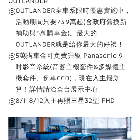
OUTLANDER
◎
OUTLANDER全車系限時優惠實施中，
活動期間只要73.9萬起(含政府舊換新
補助與5萬購車金)。最大的
OUTLANDER就是給你最大的好禮！
◎
5萬購車金可免費升級 Panasonic 9
吋影音系統(音響主機套件&多媒體主
機套件、倒車CCD)，現在入主最划
算！詳情請洽全台展示中心。
◎
8/1~8/12入主再贈三星32型 FHD
FollowMe M5 移動式智慧聯網螢幕組
乙組(市值10,990元)，詳情請洽全台展
示中心。