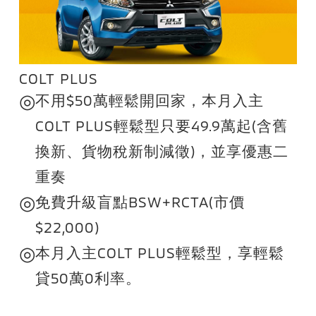
COLT PLUS
◎
不用$50萬輕鬆開回家，本月入主
COLT PLUS輕鬆型只要49.9萬起(含舊
換新、貨物稅新制減徵)，並享優惠二
重奏
◎
免費升級盲點BSW+RCTA(市價
$22,000)
◎
本月入主COLT PLUS輕鬆型，享輕鬆
貸50萬0利率。