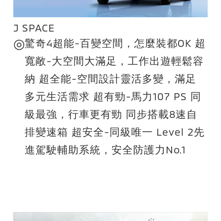
J SPACE
◎
驚奇4超能-百變空間，怎麼裝都OK 超
寬敞-大空間大滿足，工作出遊輕鬆容
納 超全能-空間設計靈活多變，滿足
多元生活需求 超有勁-馬力107 PS 同
級最強，行車更有勁 同步搭載8速自
排變速箱 超安全-同級唯一 Level 2先
進駕駛輔助系統，安全防護力No.1