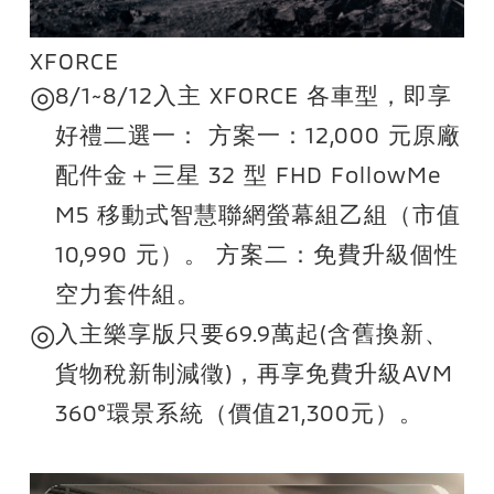
XFORCE
◎
8/1~8/12入主 XFORCE 各車型，即享
好禮二選一： 方案一：12,000 元原廠
配件金＋三星 32 型 FHD FollowMe
M5 移動式智慧聯網螢幕組乙組（市值
10,990 元）。 方案二：免費升級個性
空力套件組。
◎
入主樂享版只要69.9萬起(含舊換新、
貨物稅新制減徵)，再享免費升級AVM
360°環景系統（價值21,300元）。
◎
預約來店試乘送限量精品咖啡禮盒。
◎
依幸福駕到公告活動期間至門市體驗