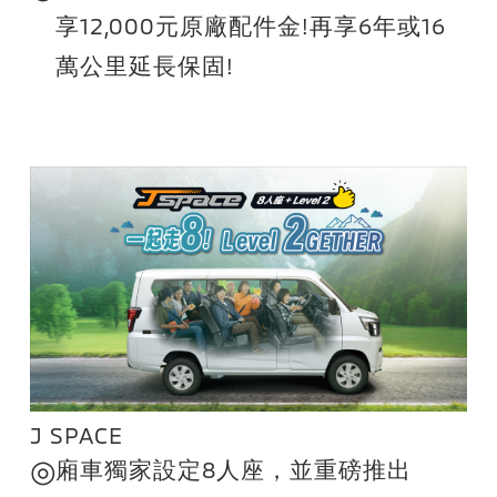
享12,000元原廠配件金!再享6年或16
萬公里延長保固!
J SPACE
◎
廂車獨家設定8人座，並重磅推出