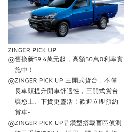
ZINGER PICK UP
◎
舊換新59.4萬元起，高額50萬0利率實
施中！
◎
ZINGER PICK UP 三開式貨台，不僅
長車頭提升開車舒適性，三開式貨台
讓您上、下貨更靈活！歡迎立即預約
賞車~
◎
ZINGER PICK UP晶鑽型搭載盲區偵測