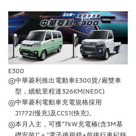
E300
◎
中華菱利推出電動車E300貨/廂雙車
型，續航里程達326KM(NEDC)
◎
中華菱利電動車充電規格採用
J1772(慢充)及CCS1(快充)。
◎
本月入主，可獲”7kW充電椿(含3M基
礎安裝)” + “電子後視鏡+前後行車紀錄