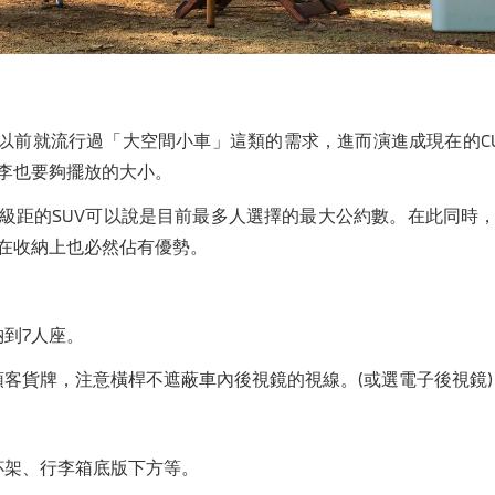
很早以前就流行過「大空間小車」這類的需求，進而演進成現在的C
李也要夠擺放的大小。
級距的SUV可以說是目前最多人選擇的最大公約數。在此同時
在收納上也必然佔有優勢。
到7人座。
客貨牌，注意橫桿不遮蔽車內後視鏡的視線。(或選電子後視鏡)
杯架、行李箱底版下方等。