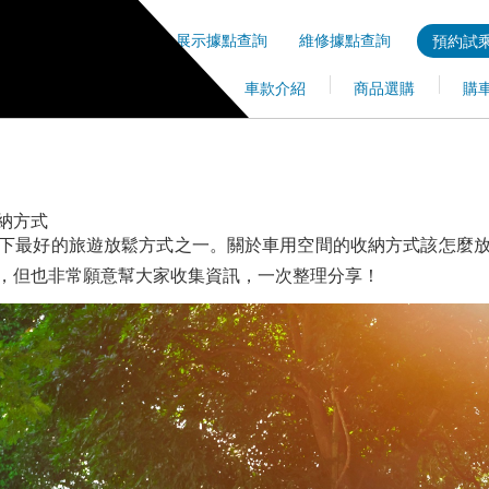
展示據點查詢
維修據點查詢
預約試乘
車款介紹
商品選購
購
納方式
下最好的旅遊放鬆方式之一。關於車用空間的收納方式該怎麼
，但也非常願意幫大家收集資訊，一次整理分享！