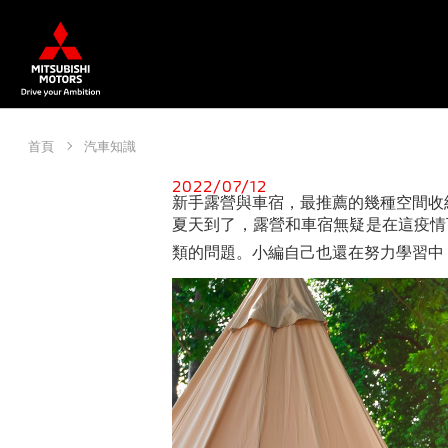
首頁
汽車知識
2022/07/12
新手露營與車宿，最推薦的幾種空間收
夏天到了，露營和車宿無疑是在這疫情
類的問題。小編自己也還在努力學習中