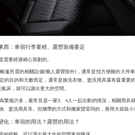
東西：車宿行李要精、露營裝備要足
是需要經過精心策劃的。
帳篷所需的相關設備(懶人露營除外)，通常是找方便睡的大停
定的目的和天數而定，通常是換洗衣物、盥洗用具還有最重要
充氣床，就可以讓出更大的空間。
為繁複許多，最常見是一家3、4人一起出動的情況，相關用具
物、盥洗用具等。但攜帶的方式和搬家蠻雷同的，善用大袋裝小
變化：車宿的用法？露營的用法？
平的樣貌，可以讓出最大化的空間來放睡床。