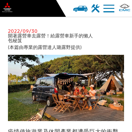
2022/09/30
開著露營車去露營！給露營車新手的懶人
包秘笈
(
本篇由專業的露營達人璐露野提供)
疫情使旅遊業及休閒產業都遭受巨大的衝擊，