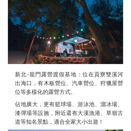
新北-龍門露營渡假基地
：
位在貢寮雙溪河
出海口，有木板營位、汽車營位、狩獵屋營
位等多樣化的露營方式。
佔地廣大，更有籃球場、游泳池、溜冰場、
漆彈場等設施，附近還有大溪漁港、草嶺古
道等知名景點，適合全家大小出遊！