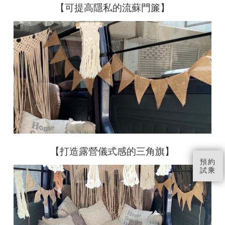
【可提高隱私的流蘇門簾】
【打造露營儀式感的三角旗】
預約
試乘