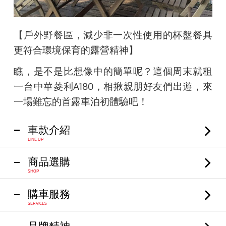
【戶外野餐區，減少非一次性使用的杯盤餐具
更符合環境保育的露營精神】
瞧，是不是比想像中的簡單呢？這個周末就租
一台中華菱利A180，相揪親朋好友們出遊，來
一場難忘的首露車泊初體驗吧！
車款介紹
LINE UP
商品選購
SHOP
購車服務
SERVICES
品牌精神