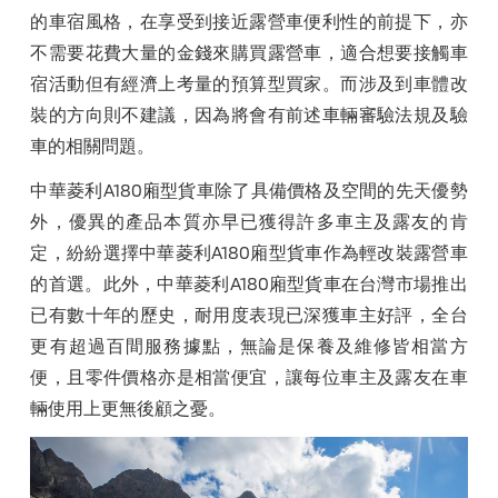
的車宿風格，在享受到接近露營車便利性的前提下，亦
不需要花費大量的金錢來購買露營車，適合想要接觸車
宿活動但有經濟上考量的預算型買家。而涉及到車體改
裝的方向則不建議，因為將會有前述車輛審驗法規及驗
車的相關問題。
中華菱利
A180
廂型貨車除了具備價格及空間的先天優勢
外，優異的產品本質亦早已獲得許多車主及露友的肯
定，紛紛選擇中華菱利
A180
廂型貨車作為輕改裝露營車
的首選。此外，中華菱利
A180
廂型貨車在台灣市場推出
已有數十年的歷史，耐用度表現已深獲車主好評，全台
更有超過百間服務據點，無論是保養及
維
修皆相當方
便，且零件價格亦是相當便宜，讓每位車主及露友在車
輛使用上更無後顧之憂。