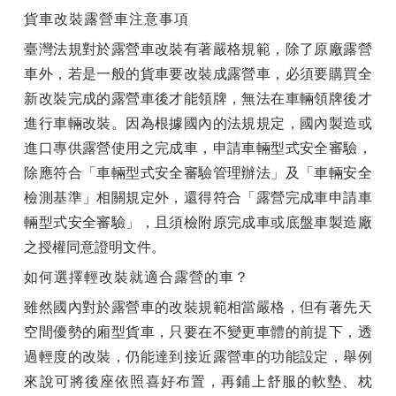
貨車改裝露營車
注
意事項
臺灣法規對於露營車改裝有著嚴格規範，除了原廠露營
車外，若是一般的貨車要改裝成露營車，必須要購
買
全
新改裝完成的露營車後才能領牌，無法在車輛領牌後才
進行車輛改裝。因為根據國內的法規規定，國內製造或
進口專供露營使用之完成車，申請車輛型式安全審驗，
除應符合「車輛型式安全審驗管理辦法」及「車輛安全
檢測基準」相關規定外，還得符合「露營完成車申請車
輛型式安全審驗」，且須檢附原完成車或底盤車製造廠
之授權同意證明文件。
如何選擇輕改裝就適合露營的車？
雖然國內對於露營車的改裝規範相當嚴格，但有著先天
空間優勢的廂型貨車，只要在不變更車體的前提下，透
過輕度的改裝，仍能達到接近露營車的功能設定，舉例
來說可
將後座依照喜好布置，再鋪上舒服的軟墊、枕