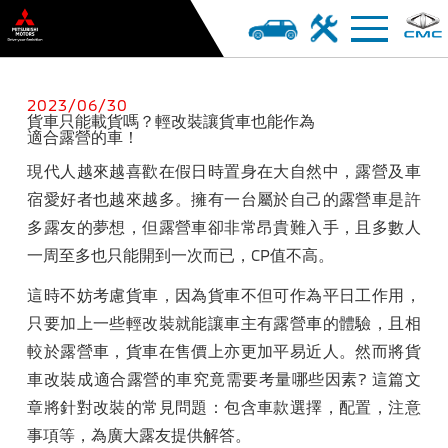
2023/06/30
貨車只能載貨嗎？輕改裝讓貨車也能作為
適合露營的車！
現代人越來越喜歡在假日時置身在大自然中，露營及車
宿愛好者也越來越多。擁有一台屬於自己的露營車是許
多露
友
的夢想，但露營車卻非常昂貴難入手，且多數人
一周至多也只能開到一次而已，
CP
值不高。
這時不妨考慮貨車，因為貨車不但可作為平日工作用，
只要加上一些輕改裝就能讓車主有露
營車的體驗，且相
較於露營車，貨車在售價上亦更加平易近人。然而將貨
車改裝成適合露營的車究竟需
要考量哪些因素
?
這篇文
章將針對改裝的常見問題：包含車款選擇，配置，注意
事項等，為廣大露友提供解答。