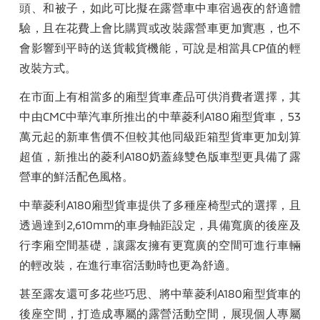
頭、和被子，如此
可
比擬在露營車中
車宿
過夜
的
舒適體
驗
，且在花費上會比購買或改裝露營車更加實惠，也不
會影響到平時的送貨載貨機能，可說是相當具
CP
值的輕
改裝方式。
在市面上有相當多的廂型貨車產品可供消費者選擇，其
中由
CMC
中華汽車所推出的中華菱利
A180
廂型貨車，
53
萬元起的新車售價不但較
其他
同級距
箱型貨車
更加划算
超值，新推出的菱利
A180
奶蓋綠雙色版車型更具備了露
營車的鮮活配色風格。
中華菱利
A180
廂型貨車提供了多種座椅型式的選擇，且
透過達到
2,610mm
的車身軸距設定，具備寬廣的後座及
行李廂空間基礎，讓露友擁有更寬廣的空間可進行車輛
的輕改裝，在進行車宿活動時也更為舒適。
甚至露友還可多花些巧思、將中華菱利
A180
廂型貨車的
後座空間，打造成專屬的露營活動空間，展現個人專屬