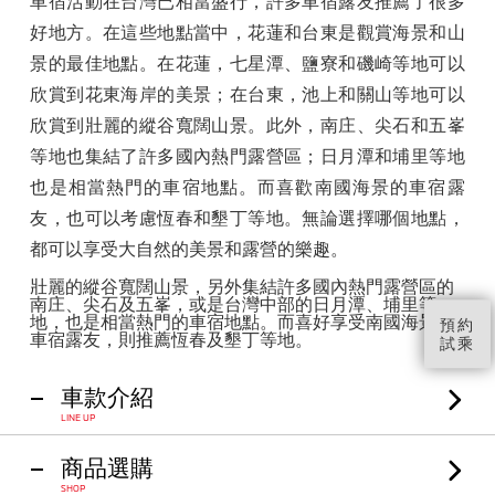
車宿活動在台灣已相當盛行，
許多車宿露友推薦了很多
好地方。在這些地點當中，花蓮和台東是觀賞海景和山
景的最佳地點。在花蓮，七星潭、鹽寮和磯崎等地可以
欣賞到花東海岸的美景；在台東，池上和關山等地可以
欣賞到壯麗的縱谷寬闊山景。此外，南庄、尖石和五峯
等地也集結了許多國內熱門露營區；日月潭和埔里等地
也是相當熱門的車宿地點。而喜歡南國海景的車宿露
友，也可以考慮恆春和墾丁等地。無論選擇哪個地點，
都可以享受大自然的美景和露營的樂趣。
壯麗的縱谷寬闊山景，另外集結許多國內熱門露營區的
南庄、尖石及五峯，或是台灣中部的日月潭、埔里等
地，也是相當熱門的車宿地點。而喜好享受南國海景的
預約
車宿露友，則推薦恆春及墾丁等地。
試乘
車款介紹
LINE UP
商品選購
SHOP