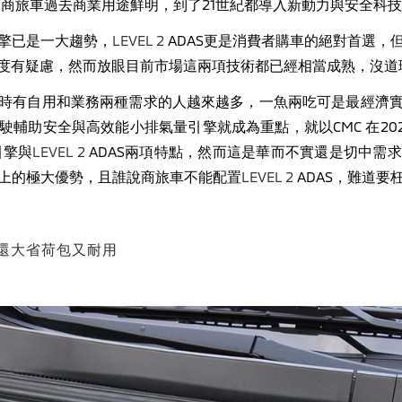
商旅車過去商業用途鮮明，到了21世紀都導入新動力與安全科技
擎已是一大趨勢，
LEVEL 2
ADAS更是消費者購車的絕對首選，
度有疑慮，然而放眼目前市場這兩項技術都已經相當成熟，沒道
時有自用和業務兩種需求的人越來越多，一魚兩吃可是最經濟
駛輔助安全與高效能小排氣量引擎就成為重點，就以
CMC
在
20
引擎與
LEVEL 2
ADAS
兩項特點，然而這是華而不實還是切中需求
上的極大優勢，且誰說商旅車不能配置
LEVEL 2
ADAS
，難道要
氣，還大省荷包又耐用