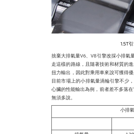
1.5T
引
捨棄大排氣量V6、V8引擎改採小排氣量
走這樣的路線，且隨著技術和材質的進
扭力輸出，因此對乘用車來說可獲得優
目前市場上的小排氣量渦輪引擎不少，也
心臟的性能輸出為例，前者差不多落在
無須多說。
小排