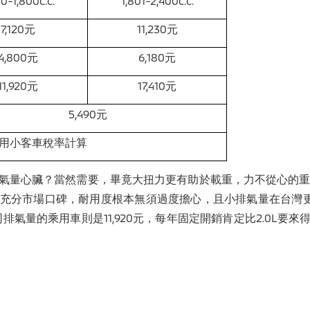
00-1,800c.c.
1,801-2,400c.c.
7,12
0元
11,230元
4,800元
6,180元
11,920元
17,410元
5,490元
自用小客車稅率計算
氣量心臟？當然需要，畢竟大扭力更有助於載重，力不從心的重拖
充分市場口碑，耐用度根本無須過度擔心，且小排氣量在台灣更具
同排氣量的乘用車則是11,920元，每年固定開銷肯定比2.0L