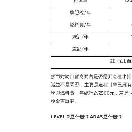
排氣量
1,2
牌照稅/年
燃料費/年
總計/年
差額/年
註: 採用
然而對於自營商而言是否需要這種小排
護並不是問題，主要是這種引擎已經有
稅與燃料費一年總計為7,500元，若是
稅金更重要。
LEVEL 2是什麼？ADAS是什麼？