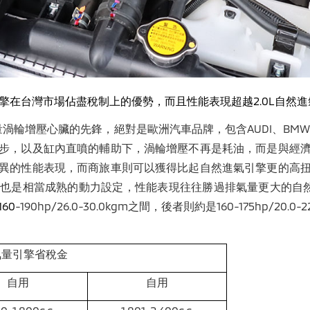
擎在台灣市場佔盡稅制上的優勢，而且性能表現超越
2.0L
自然進
渦輪增壓心臟的先鋒，絕對是歐洲汽車品牌，包含AUDI、BMW、M
步，以及缸內直噴的輔助下，渦輪增壓不再是耗油，而是與經
異的性能表現，而商旅車則可以獲得比起自然進氣引擎更的高
是相當成熟的動力設定，性能表現往往勝過排氣量更大的自然進氣
160
-190hp/26.0-30.0kgm之間，後者則約是160-175hp/2
氣量引擎省稅金
自用
自用