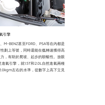
氣引擎
-BENZ甚至FORD、PSA等在內都是
濟性劃上等號，同時還能在
低
轉速獲得高
扭力，有助於爬坡、起步的順暢性。放眼
引擎，就1.5T和2.0L自然進氣兩種
0.0-22.0kgm左右的水準，從數字上高下立見