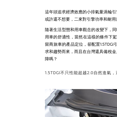
這年頭追求經濟效應的小排氣量渦輪引
或許還不想要，二來對引擎功率和耐用
隨著生活型態和用車觀念的改變下，同
用車的舒適性，當然在這樣的條件下駕
留商旅車的產品定位，卻配置
1.5TDGI
求和趨勢而來，而且在台灣還具備稅金
障嗎？
1.5TDGI不只性能超越2.0自然進