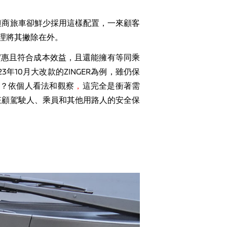
但商旅車卻鮮少採用這樣配置，一來顧客
理將其撇除在外。
實惠且符合成本效益，且還能擁有等同乘
23
年
10
月大改款的
ZINGER
為例，雖仍保
？依個人看法和觀察
，
這完全是衝著需
枉顧駕駛人、乘員和其他用路人的安全保