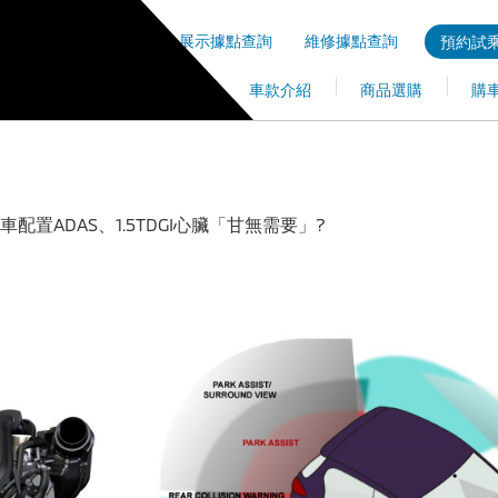
展示據點查詢
維修據點查詢
預約試乘
車款介紹
商品選購
購
車配置ADAS、1.5TDGI心臟「甘無需要」?